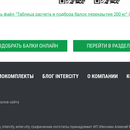
ь файл "Таблица расчета и подбора балок перекрытия 200 кг" (
ОДОБРАТЬ БАЛКИ ОНЛАЙН
ПЕРЕЙТИ В РАЗДЕЛ
МОКОМПЛЕКТЫ
БЛОГ INTERCITY
О КОМПАНИИ
К
иалов сайта
, intercity, enter-city, графические логотипы принадлежит ИП Ивочкин Але