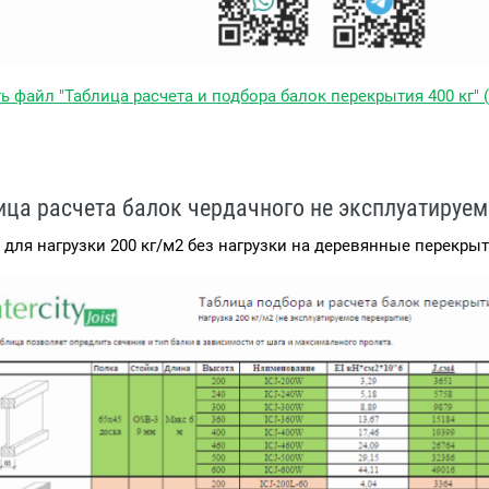
ь файл "Таблица расчета и подбора балок перекрытия 400 кг" (
ица расчета балок чердачного не эксплуатируе
 для нагрузки 200 кг/м2 без нагрузки на деревянные перекры