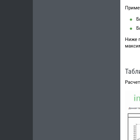
Приме
Б
Б
Ниже п
макси
Табл
Расчет