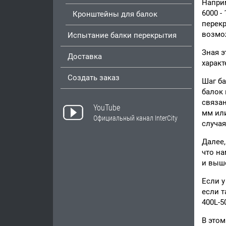
Наприм
6000 -
Кронштейны для балок
перекр
возмож
Испытание балки перекрытия
Зная э
Доставка
характ
Создать заказ
Шаг ба
балок 
связан
YouTube
мм или
Официальный канал InterCity
случая
Далее,
что на
и выш
Если у
если т
400L-5
В этом