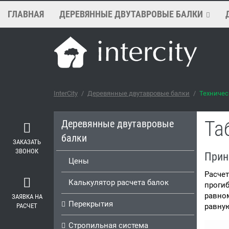
ГЛАВНАЯ
ДЕРЕВЯННЫЕ ДВУТАВРОВЫЕ БАЛКИ
InterCity
/
Деревянные двутавровые балки
/
Техничес
Та
Деревянные двутавровые
балки
ЗАКАЗАТЬ
ЗВОНОК
Прин
Цены
Расчет
Калькулятор расчета балок
прогиб
равном
ЗАЯВКА НА
Перекрытия
РАСЧЕТ
равную
Стропильная система