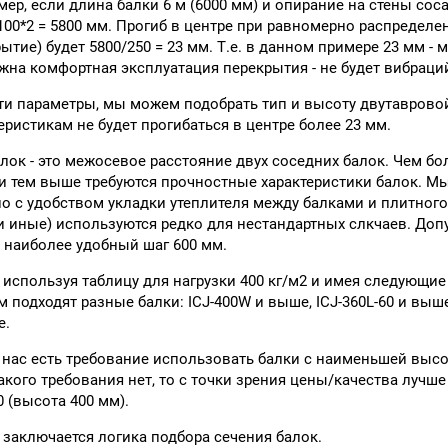
ер, если длина балки 6 м (6000 мм) и опирание на стены соса
 100*2 = 5800 мм. Прогиб в центре при равномерно распределе
ытие) будет 5800/250 = 23 мм. Т.е. в данном примере 23 мм 
на комфортная эксплуатация перекрытия - не будет вибраций,
ти параметры, мы можем подобрать тип и высоту двутавровой
еристикам не будет прогибаться в центре более 23 мм.
лок - это межосевое расстояние двух соседних балок. Чем бо
и тем выше требуются прочностные характеристики балок. Мы
о с удобством укладки утеплителя между балками и плитного 
 иные) используются редко для нестандартных слкчаев. Доп
 наиболее удобный шаг 600 мм.
 используя таблицу для нагрузки 400 кг/м2 и имея следующие
м подходят разные балки: ICJ-400W и выше, ICJ-360L-60 и выше,
е.
 нас есть требование использовать балки с наименьшей высото
акого требования нет, то с точки зрения цены/качества лучше 
0 (высота 400 мм).
 заключается логика подбора сечения балок.