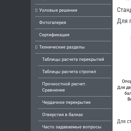
Стан
Узловые решения
Для 
Фотогалерея
Сертификация
Технические разделы
Таблицы расчета перекрытий
Таблицы расчета стропил
Опор
Прочностной расчет.
Для дв
Сравнение
бал
В
Чердачное перекрытие
Отверстия в балках
Для с
Часто задаваемые вопросы