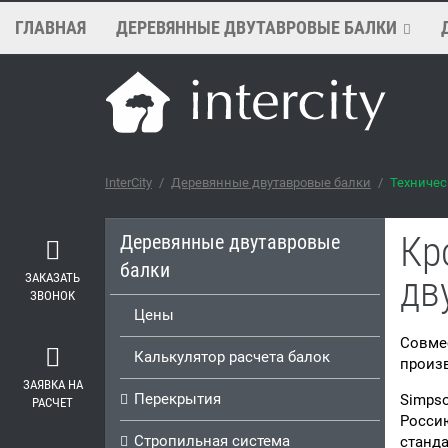
ГЛАВНАЯ
ДЕРЕВЯННЫЕ ДВУТАВРОВЫЕ БАЛКИ
InterCity
/
Деревянные двутавровые балки
/
Техничес
Кр
Деревянные двутавровые
балки
дв
ЗАКАЗАТЬ
ЗВОНОК
Цены
Совме
Калькулятор расчета балок
произв
ЗАЯВКА НА
Перекрытия
Simpso
РАСЧЕТ
Россию
Стропильная система
станда