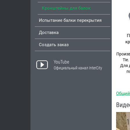
Кронштейны для балок
Испытание балки перекрытия
Доставка
П
кр
Создать заказ
Произв
Tie
YouTube
Для 
Официальный канал InterCity
п
Общий
Виде