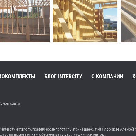
МОКОМПЛЕКТЫ
БЛОГ INTERCITY
О КОМПАНИИ
К
иалов сайта
, intercity, enter-city, графические логотипы принадлежит ИП Ивочкин Але
 которая помогает нам обеспечивать вас лучшим контентом.