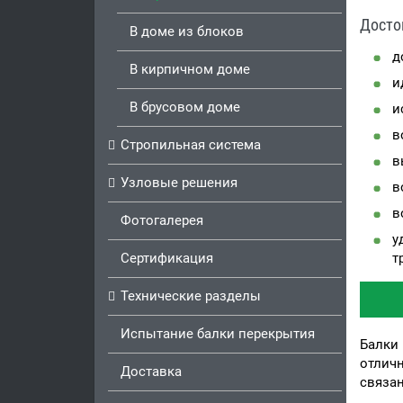
Досто
В доме из блоков
д
В кирпичном доме
и
В брусовом доме
и
в
Стропильная система
в
Узловые решения
в
в
Фотогалерея
у
Сертификация
т
Технические разделы
Испытание балки перекрытия
Балки 
отлич
Доставка
связан