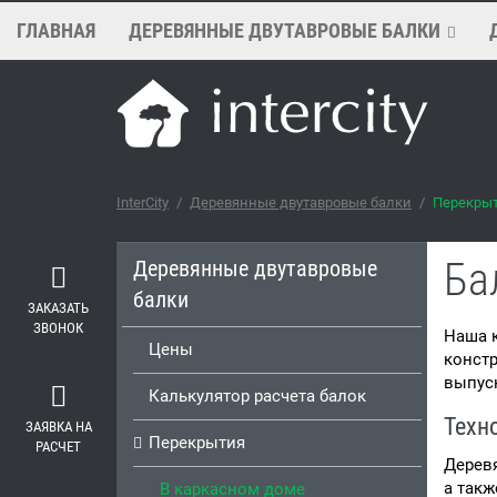
ГЛАВНАЯ
ДЕРЕВЯННЫЕ ДВУТАВРОВЫЕ БАЛКИ
InterCity
/
Деревянные двутавровые балки
/
Перекры
Ба
Деревянные двутавровые
балки
ЗАКАЗАТЬ
ЗВОНОК
Наша 
Цены
констр
выпуск
Калькулятор расчета балок
Техн
ЗАЯВКА НА
Перекрытия
РАСЧЕТ
Деревя
а такж
В каркасном доме