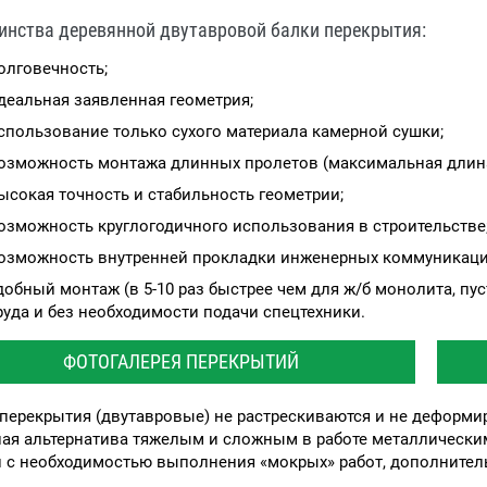
инства деревянной двутавровой балки перекрытия:
олговечность;
деальная заявленная геометрия;
спользование только сухого материала камерной сушки;
озможность монтажа длинных пролетов (максимальная длина 
ысокая точность и стабильность геометрии;
озможность круглогодичного использования в строительстве
озможность внутренней прокладки инженерных коммуникаци
добный монтаж (в 5-10 раз быстрее чем для ж/б монолита, п
руда и без необходимости подачи спецтехники.
ФОТОГАЛЕРЕЯ ПЕРЕКРЫТИЙ
перекрытия (двутавровые) не растрескиваются и не деформирую
ная альтернатива тяжелым и сложным в работе металлическ
 с необходимостью выполнения «мокрых» работ, дополнитель