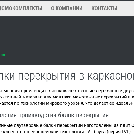
ДОМОКОМПЛЕКТЫ
О КОМПАНИИ
КОНТАКТЫ
тия
лки перекрытия в каркасн
компания производит высококачественные деревянные двут
уктивный материал для монтажа межэтажных перекрытий в карк
ается по технологии мирового уровня, что делает ее идеал
ология производства балок перекрытия
нные двутавровые балки перекрытий изготовлены из плит ОС
е клееного по европейской технологии LVL-бруса (серия LVL).