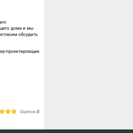
дно
ущего дома и мы
игласим обсудить
нер-проектировщик
Оценок:
0