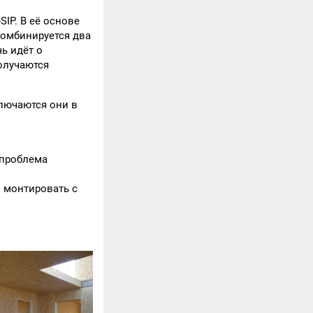
-SIP. В её основе
комбинируется два
ь идёт о
получаются
лючаются они в
 проблема
 монтировать с