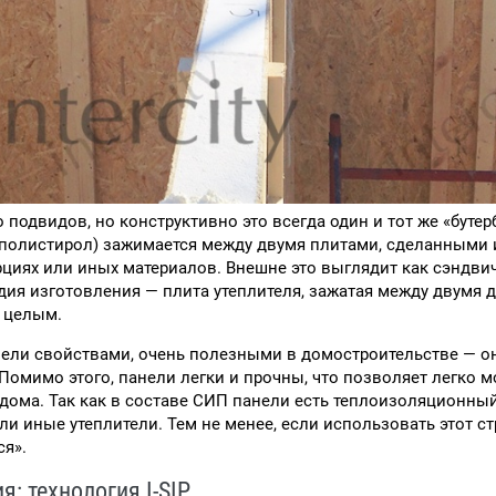
подвидов, но конструктивно это всегда один и тот же «бутер
ополистирол) зажимается между двумя плитами, сделанными 
рциях или иных материалов. Внешне это выглядит как сэндвич
адия изготовления — плита утеплителя, зажатая между двумя 
м целым.
нели свойствами, очень полезными в домостроительстве — 
омимо этого, панели легки и прочны, что позволяет легко м
дома. Так как в составе СИП панели есть теплоизоляционный
ли иные утеплители. Тем не менее, если использовать этот с
ся».
: технология I-SIP