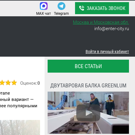
ЗАКАЗАТЬ ЗВОНОК
MAX чат
Telegram
Москва и Московская обл.
info@enter-city.ru
Войти в личный кабинет
ВСЕ СТАТЬИ
Оценок:
0
ДВУТАВРОВАЯ БАЛКА GREENLUM
этапе
ичный вариант —
олее популярными