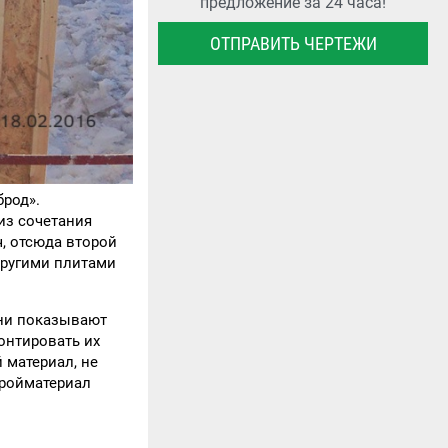
предложение за 24 часа!
ОТПРАВИТЬ ЧЕРТЕЖИ
брод».
из сочетания
, отсюда второй
другими плитами
они показывают
онтировать их
 материал, не
тройматериал