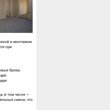
овкой и монтажом.
ся при
овые балки,
даря
даря
а, в том числе —
ельные смеси, что