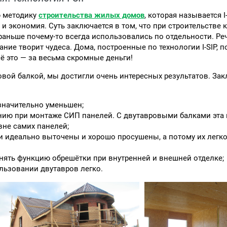
ю методику
строительства жилых домов
, которая называется I
и экономия. Суть заключается в том, что при строительстве 
раньше почему-то всегда использовались по отдельности. Реч
ние творит чудеса. Дома, построенные по технологии I-SIP, 
 это — за весьма скромные деньги!
ой балкой, мы достигли очень интересных результатов. Зак
значительно уменьшен;
ению при монтаже СИП панелей. С двутавровыми балками эта
вне самих панелей;
 идеально выточены и хорошо просушены, а потому их легко
нять функцию обрешётки при внутренней и внешней отделке;
ьзовании двутавров легко.