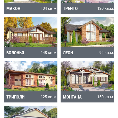
МАКОН
ТРЕНТО
104 кв.м.
120 кв.м.
БОЛОНЬЯ
ЛЕОН
148 кв.м.
92 кв.м.
ТРИПОЛИ
МОНТАНА
125 кв.м.
150 кв.м.