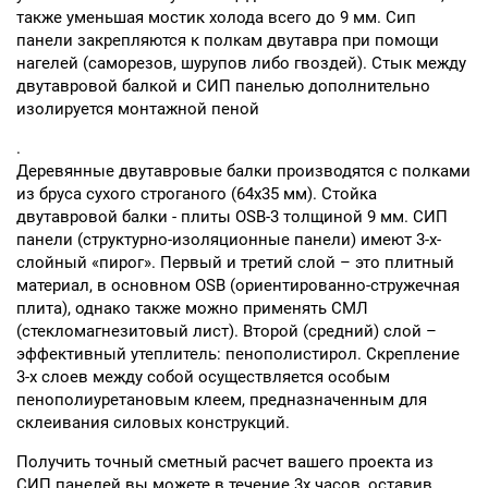
также уменьшая мостик холода всего до 9 мм. Сип
панели закрепляются к полкам двутавра при помощи
нагелей (саморезов, шурупов либо гвоздей). Стык между
двутавровой балкой и СИП панелью дополнительно
изолируется монтажной пеной
.
Деревянные двутавровые балки производятся с полками
из бруса сухого строганого (64х35 мм). Стойка
двутавровой балки - плиты OSB-3 толщиной 9 мм. СИП
панели (структурно-изоляционные панели) имеют 3-х-
слойный «пирог». Первый и третий слой – это плитный
материал, в основном OSB (ориентированно-стружечная
плита), однако также можно применять СМЛ
(стекломагнезитовый лист). Второй (средний) слой –
эффективный утеплитель: пенополистирол. Скрепление
3-х слоев между собой осуществляется особым
пенополиуретановым клеем, предназначенным для
склеивания силовых конструкций.
Получить точный сметный расчет вашего проекта из
СИП панелей вы можете в течение 3х часов, оставив