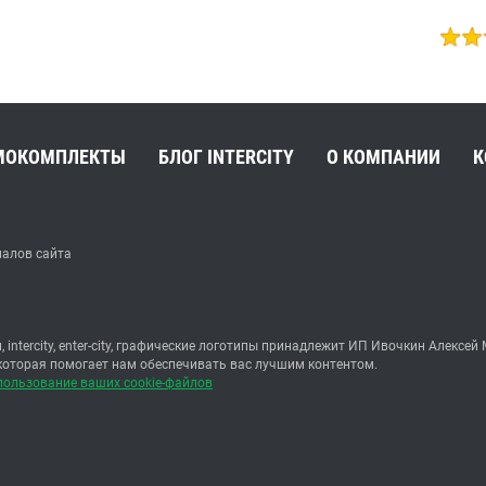
МОКОМПЛЕКТЫ
БЛОГ INTERCITY
О КОМПАНИИ
К
иалов сайта
, intercity, enter-city, графические логотипы принадлежит ИП Ивочкин Але
 которая помогает нам обеспечивать вас лучшим контентом.
пользование ваших cookie-файлов