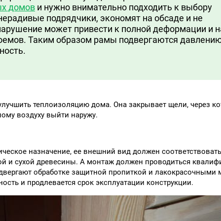
ых домов
и нужно внимательно подходить к выбору
нерадивые подрядчики, экономят на обсаде и не
 нарушение может привести к полной деформации и
оемов. Таким образом рамы подвергаются давлению
ность.
 улучшить теплоизоляцию дома. Она закрывает щели, через к
лому воздуху выйти наружу.
тическое назначение, ее внешний вид должен соответствоват
ной и сухой древесины. А монтаж должен проводиться квал
одвергают обработке защитной пропиткой и лакокрасочными 
ость и продлевается срок эксплуатации конструкции.