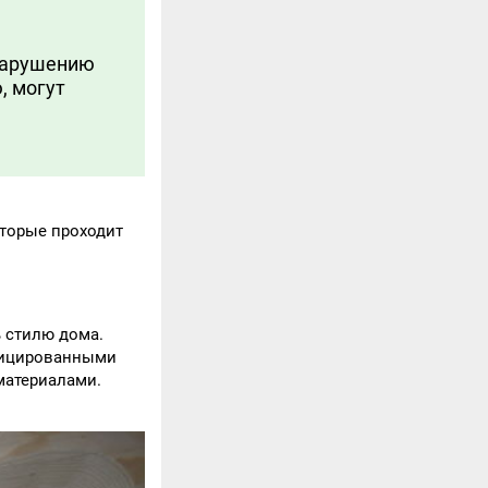
 нарушению
, могут
оторые проходит
ь стилю дома.
ифицированными
материалами.