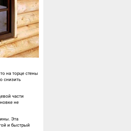
то на торце стены
о снизить
цевой части
ановке не
ины. Эта
гой и быстрый