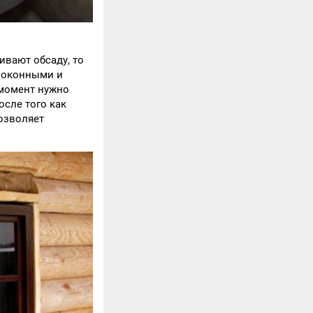
ивают обсаду, то
с оконными и
 момент нужно
осле того как
озволяет