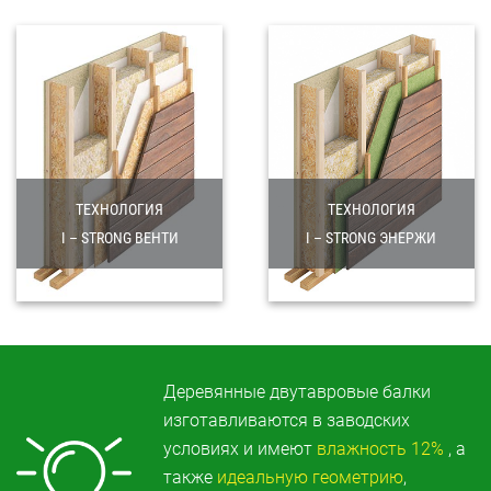
ТЕХНОЛОГИЯ
ТЕХНОЛОГИЯ
I – STRONG ВЕНТИ
I – STRONG ЭНЕРЖИ
ПОДРОБНЕЕ
ПОДРОБНЕЕ
Деревянные двутавровые балки
изготавливаются в заводских
условиях и
имеют
влажность 12%
, а
также
идеальную геометрию
,